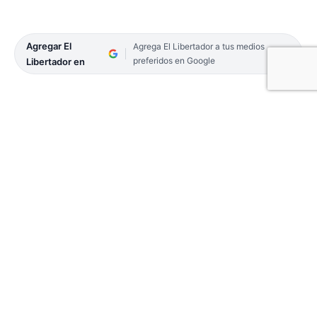
Agregar El
Agrega El Libertador a tus medios
preferidos en Google
Libertador en
Dos representantes de la Asociación Correntina
(Capital) se clasificaron a las semifinales del
Nacional de Clubes de Futsal femenino “Copa de
Oro”, certamen organizado por la Confederación
Argentina de Fútbol de Salón (CAFS), que se
desarrolla en el estadio cubierto del Parque