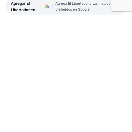
Agregar El
Agrega El Libertador a tus medios
preferidos en Google
Libertador en
Hoy y mañana, estudiantes del Club de Ciencias
Arquímedes del Instituto Pío XI, junto a
investigadores de la Estación Biológica Corrientes
(Cecoal-COnicet y Unne) y con el apoyo de
guardaparques, realizarán una salida de campo a
la Reserva Municipal Santa Catalina.
Esta iniciativa busca transformar a los jóvenes en