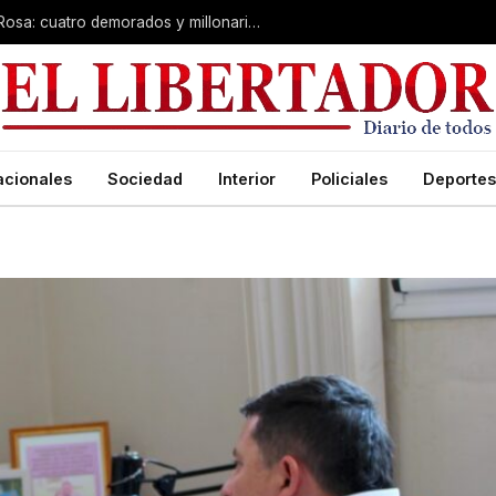
Desarticulan “kiosco” narco en Santa Rosa: cuatro demorados y millonario secuestro de tecnología
acionales
Sociedad
Interior
Policiales
Deportes