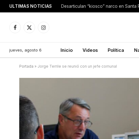
ULTIMAS NOTICIAS
Facebook
X
Instagram
(Twitter)
jueves, agosto 6
Inicio
Videos
Política
N
Portada
»
Jorge Terrile se reunió con un jefe comunal