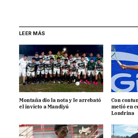
LEER MÁS
Montaña dio la nota y le arrebató
Con contun
el invicto a Mandiyú
metió en c
Londrina