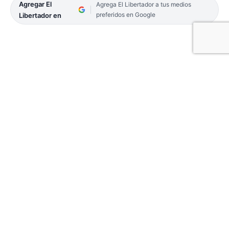
Agregar El
Agrega El Libertador a tus medios
preferidos en Google
Libertador en
La Municipalidad de Virasoro anunció el
lanzamiento del
concurso a la mejor caña con
ruda
, en el marco de la Fiesta Provincial Chake el
Bicho que cada año se celebra el 31 de julio, en
vísperas al 1° de agosto en conmemoración a esta
tradición correntina.
Los interesados en participar deben ser
mayores