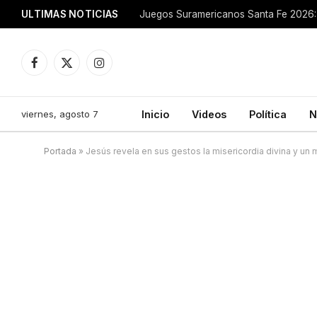
ULTIMAS NOTICIAS
Juegos Suramericanos Santa Fe 2026: 
Facebook
X
Instagram
(Twitter)
viernes, agosto 7
Inicio
Videos
Política
N
Portada
»
Jesús revela en sus gestos la misericordia divina y un mo