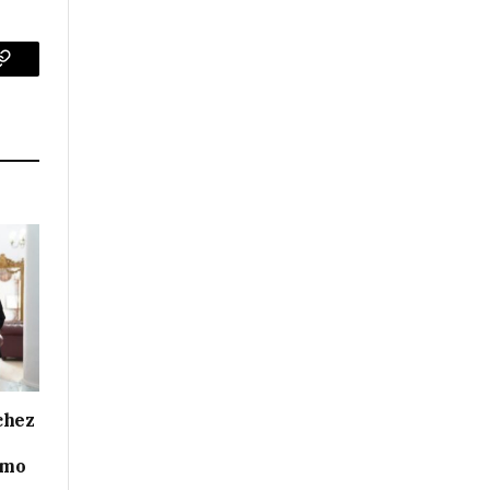
p
Copy
Link
chez
smo