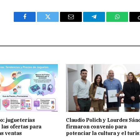
Facebook
Twitter
Email
Telegram
WhatsAp
ño: jugueterías
Claudio Polich y Lourdes Sán
 las ofertas para
firmaron convenio para
as ventas
potenciar la cultura y el turi