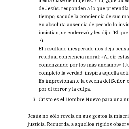
a esta clase de mujeres. Y tú, ¿qué dic
de Jesús, responden a lo que pretendía
tiempo, sacude la conciencia de sus ma
Su absoluta ausencia de pecado lo inv
insistían, se enderezó y les dijo: ‘El q
7).
El resultado inesperado nos deja pensa
residual conciencia moral: «Al oír estas
comenzando por los más ancianos» (Juan
completo la verdad, inspira aquella act
Es impresionante la escena del Señor, 
por el terror y la culpa.
Cristo es el Hombre Nuevo para una nu
Jesús no sólo revela en sus gestos la miser
justicia. Recuerda, a aquellos rígidos observ