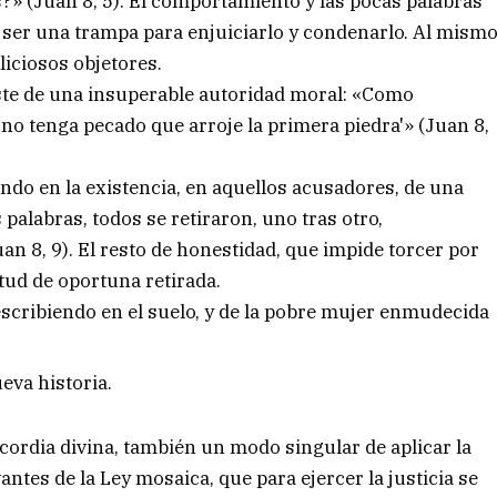
es?» (Juan 8, 5). El comportamiento y las pocas palabras
 ser una trampa para enjuiciarlo y condenarlo. Al mism
liciosos objetores.
iste de una insuperable autoridad moral: «Como
ue no tenga pecado que arroje la primera piedra'» (Juan 8,
ndo en la existencia, en aquellos acusadores, de una
 palabras, todos se retiraron, uno tras otro,
 8, 9). El resto de honestidad, que impide torcer por
itud de oportuna retirada.
escribiendo en el suelo, y de la pobre mujer enmudecida
eva historia.
icordia divina, también un modo singular de aplicar la
antes de la Ley mosaica, que para ejercer la justicia se