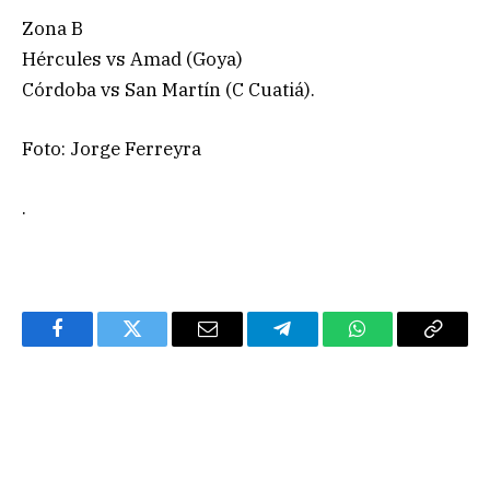
Zona B
Hércules vs Amad (Goya)
Córdoba vs San Martín (C Cuatiá).
Foto: Jorge Ferreyra
.
Facebook
Twitter
Email
Telegram
WhatsApp
Copy
Link