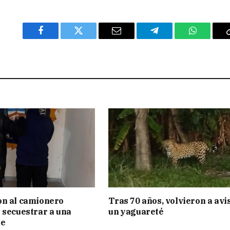
Facebook
Twitter
Email
Telegram
WhatsAp
on al camionero
Tras 70 años, volvieron a avi
 secuestrar a una
un yaguareté
te