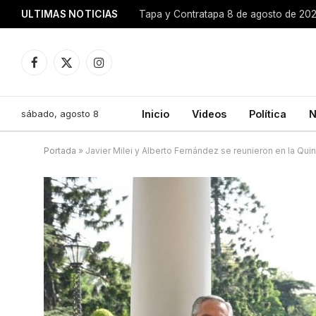
ULTIMAS NOTICIAS
Tapa y Contratapa 8 de agosto de 20
Facebook
X
Instagram
(Twitter)
sábado, agosto 8
Inicio
Videos
Política
N
Portada
»
Javier Milei y Alberto Fernández se reunieron en la Qui