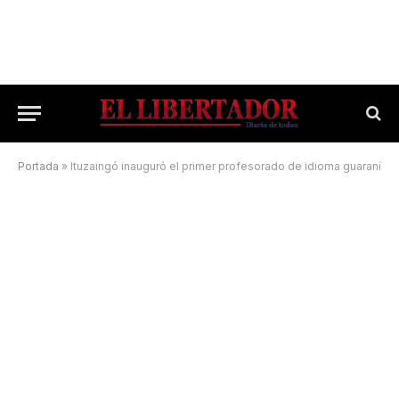
Portada
»
Ituzaingó inauguró el primer profesorado de idioma guaraní