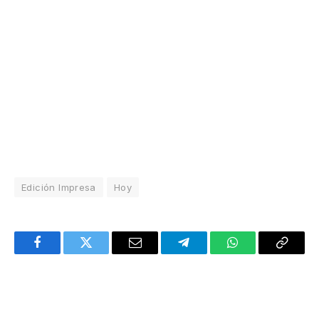
Edición Impresa
Hoy
Facebook
Twitter
Email
Telegram
WhatsApp
Copy
Link