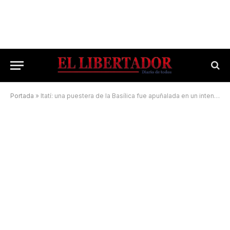
Portada
»
Itatí: una puestera de la Basílica fue apuñalada en un intento de robo