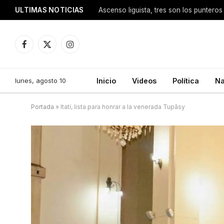
ULTIMAS NOTICIAS
Ascenso liguista, tres son los punteros
Facebook
X
Instagram
(Twitter)
lunes, agosto 10
Inicio
Videos
Política
Na
Portada
»
Itatí, lista para honrar a la venerada Tupâsy