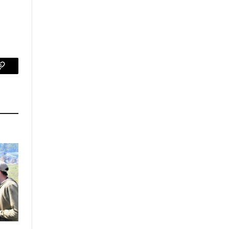
p
Copy
Link