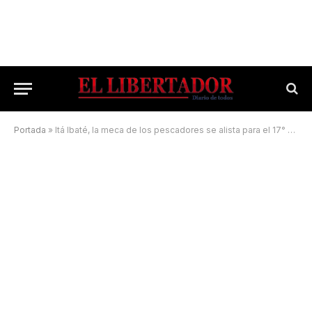
Portada
»
Itá Ibaté, la meca de los pescadores se alista para el 17° Torneo de la Boga y el Pacú