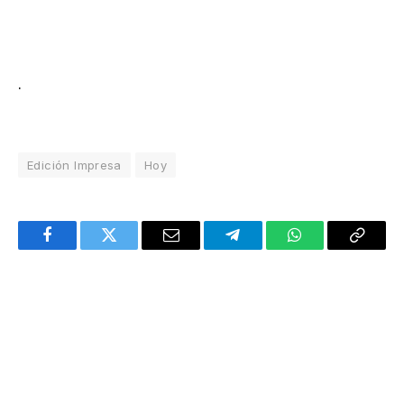
.
Edición Impresa
Hoy
Facebook
Twitter
Email
Telegram
WhatsApp
Copy
Link