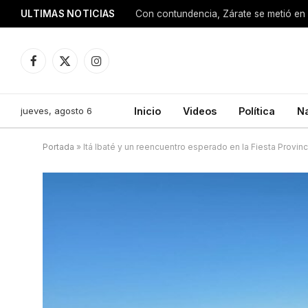
ULTIMAS NOTICIAS
Con contundencia, Zárate se metió en 
Facebook
X
Instagram
(Twitter)
jueves, agosto 6
Inicio
Videos
Política
N
Portada
»
Itá Ibaté y un reencuentro esperado en la Fiesta Provinc