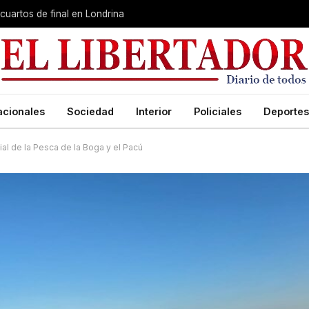
cuartos de final en Londrina
acionales
Sociedad
Interior
Policiales
Deportes
ial de la Pesca de la Boga y el Pacú