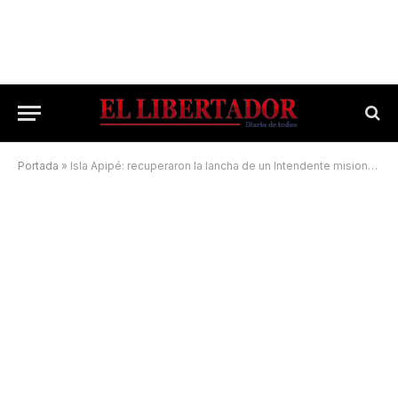
Portada
»
Isla Apipé: recuperaron la lancha de un Intendente misionero