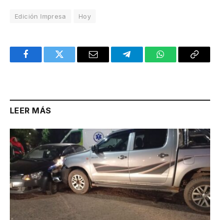
Edición Impresa
Hoy
Facebook
Twitter
Email
Telegram
WhatsApp
Copy
Link
LEER MÁS