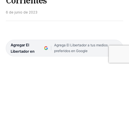
Corrientes
6 de junio de 2023
Agregar El
Agrega El Libertador a tus medios
preferidos en Google
Libertador en
«Serpientes, la mejor forma de perder el miedo es
conociéndolas», se denomina una iniciativa de la
Universidad Nacional del Nordeste seleccionada