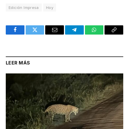
Edición Impresa
Hoy
Facebook
Twitter
Email
Telegram
WhatsApp
Copy
Link
LEER MÁS