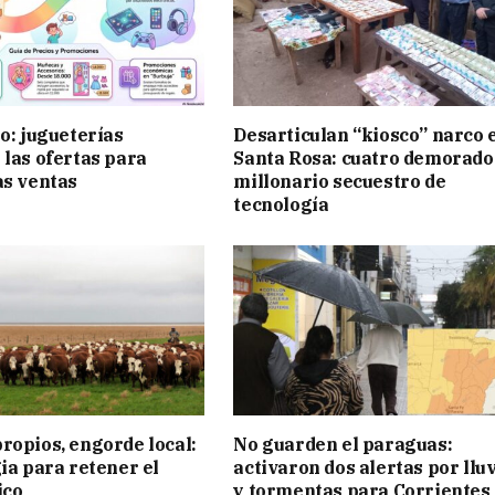
ño: jugueterías
Desarticulan “kiosco” narco 
 las ofertas para
Santa Rosa: cuatro demorado
as ventas
millonario secuestro de
tecnología
ropios, engorde local:
No guarden el paraguas:
gia para retener el
activaron dos alertas por llu
ico
y tormentas para Corrientes