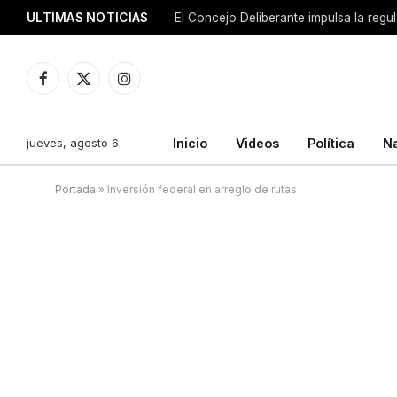
ULTIMAS NOTICIAS
El Concejo Deliberante impulsa la regu
Facebook
X
Instagram
(Twitter)
jueves, agosto 6
Inicio
Videos
Política
N
Portada
»
Inversión federal en arreglo de rutas