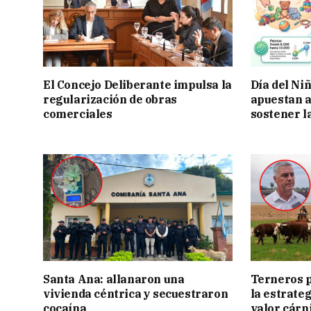
El Concejo Deliberante impulsa la
Día del Ni
regularización de obras
apuestan a
comerciales
sostener l
Santa Ana: allanaron una
Terneros p
vivienda céntrica y secuestraron
la estrate
cocaína
valor cárn