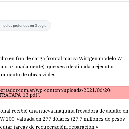
s medios preferidos en Google
lto en frío de carga frontal marca Wirtgen modelo W
s aproximadamente); que será destinada a ejecutar
nimiento de obras viales.
ibertador.com.ar/wp-content/uploads/2021/06/20-
RATAPA-13.pdf".
cional recibió una nueva máquina fresadora de asfalto en
 W 100, valuada en 277 dólares (27,7 millones de pesos
cutar tareas de recuperación, reparación y