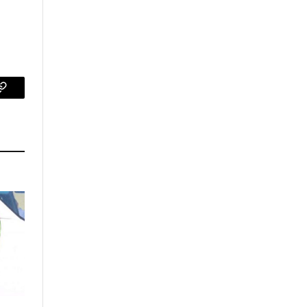
p
Copy
Link