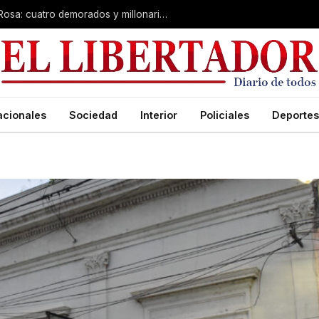
Desarticulan “kiosco” narco en Santa Rosa: cuatro demorados y millonario secuestro de tecnología
acionales
Sociedad
Interior
Policiales
Deportes