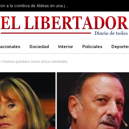
Gobierno, Unne y Arzobispado recibieron a la comitiva de Aldeas en una jornada de reuniones estratégicas
acionales
Sociedad
Interior
Policiales
Deporte
que Cristina quedara como única candidata