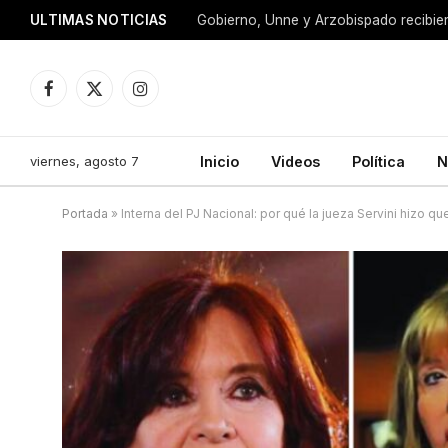
ULTIMAS NOTICIAS
Facebook
X
Instagram
(Twitter)
viernes, agosto 7
Inicio
Videos
Política
N
Portada
»
Interna del PJ Nacional: por qué la jueza Servini hizo 