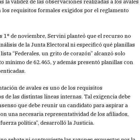
 la validez de las observaciones realizadas a los avales
los requisitos formales exigidos por el reglamento
es 1° de noviembre, Servini planteó que el recurso no
lisis de la Junta Electoral ni especificó qué planillas
lista “Federales, un grito de corazón” alcanzó solo
nto mínimo de 62.465, y además presentó planillas con
tenticadas.
ntación de avales es uno de los requisitos
s de las distintas líneas internas. Tal exigencia debe
senso que debe reunir un candidato para aspirar a
on una necesaria representatividad de los afiliados,
erza política”, desarrolló la Justicia.
 no rebate ni controvierte las razones expuestas por la