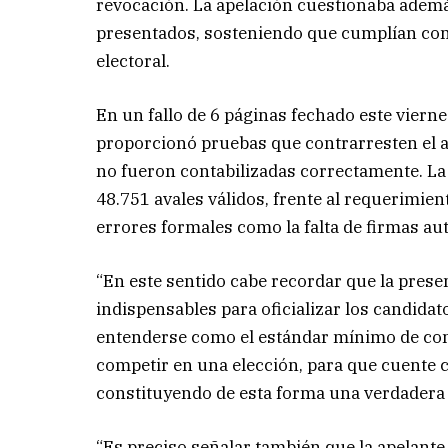
revocación. La apelación cuestionaba además
presentados, sosteniendo que cumplían con 
electoral.
En un fallo de 6 páginas fechado este viern
proporcionó pruebas que contrarresten el aná
no fueron contabilizadas correctamente. La 
48.751 avales válidos, frente al requerimie
errores formales como la falta de firmas au
“En este sentido cabe recordar que la prese
indispensables para oficializar los candidato
entenderse como el estándar mínimo de con
competir en una elección, para que cuente c
constituyendo de esta forma una verdadera fu
“Es preciso señalar también que la apelante