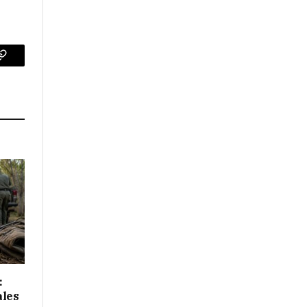
p
Copy
Link
:
ales