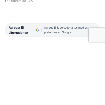
1 de febrero de 2022
Agregar El
Agrega El Libertador a tus medios
preferidos en Google
Libertador en
En distintos operativos desarrollados en la
provincia, Prefectura Naval secuestró dos
embarcaciones y 48 kilos de marihuana.
El primero de los procedimientos ocurrió en Paso