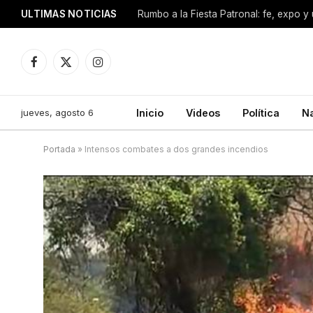
ULTIMAS NOTICIAS
Facebook
X
Instagram
(Twitter)
jueves, agosto 6
Inicio
Videos
Política
N
Portada
»
Intensos combates a dos grandes incendios