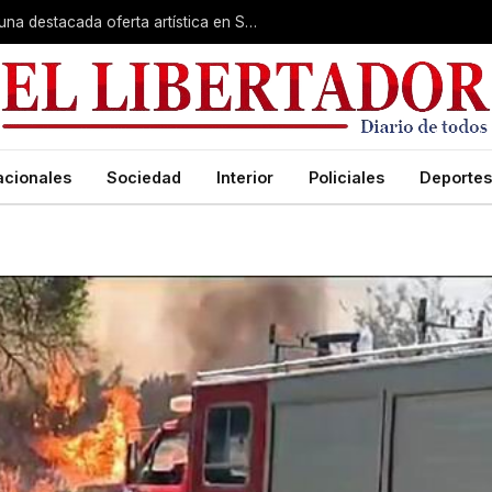
Rumbo a la Fiesta Patronal: fe, expo y una destacada oferta artística en San Roque
acionales
Sociedad
Interior
Policiales
Deportes