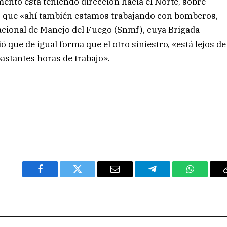
ento está teniendo dirección hacia el Norte, sobre
ló que «ahí también estamos trabajando con bomberos,
Nacional de Manejo del Fuego (Snmf), cuya Brigada
que de igual forma que el otro siniestro, «está lejos de
astantes horas de trabajo».
Facebook
Twitter
Email
Telegram
WhatsAp