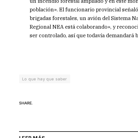
un incendio forestal ampliado y en este mom
población». El funcionario provincial seña
brigadas forestales, un avión del Sistema 
Regional NEA está colaborando», y reconoció 
ser controlado, así que todavía demandará b
Lo que hay que saber
SHARE.