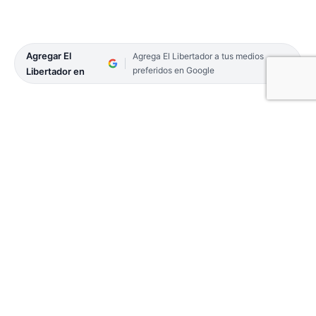
Agregar El
Agrega El Libertador a tus medios
preferidos en Google
Libertador en
SANTO TOMÉ. Organizada por Fundación Barceló
y Same, y dirigida a los profesionales médicos de
todo el país, se realizará el martes 6 de septiembre,
de 9 a 17 horas, la 1ª Jornada de Actualización en
Emergentología.
El dictado estará a cargo del director del Servicio