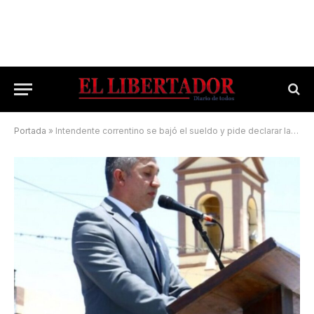
Portada
»
Intendente correntino se bajó el sueldo y pide declarar la «emergencia económica»