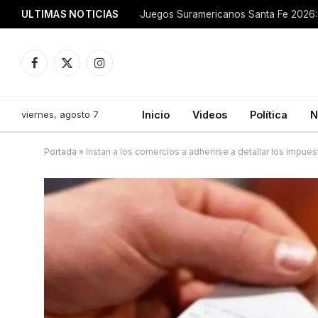
ULTIMAS NOTICIAS
Juegos Suramericanos Santa Fe 2026: 
Facebook
X
Instagram
(Twitter)
viernes, agosto 7
Inicio
Videos
Política
N
Portada
»
Instan a los comercios a adherirse a detallar los impues