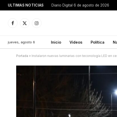
ULTIMAS NOTICIAS
Diario Digital 6 de agosto de 2026
Facebook
X
Instagram
(Twitter)
jueves, agosto 6
Inicio
Videos
Política
N
Portada
»
Instalaron nuevas luminarias con teconología LED en cer