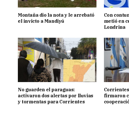
Montaña dio la nota y le arrebató
Con contun
el invicto a Mandiyú
metió en c
Londrina
No guarden el paraguas:
Corrientes
activaron dos alertas por lluvias
firmaron 
y tormentas para Corrientes
cooperaci