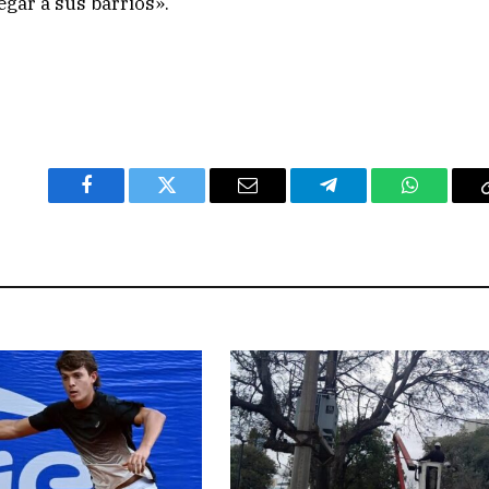
egar a sus barrios».
Facebook
Twitter
Email
Telegram
WhatsAp