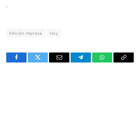
.
Edición Impresa
Hoy
Facebook
Twitter
Email
Telegram
WhatsApp
Copy
Link