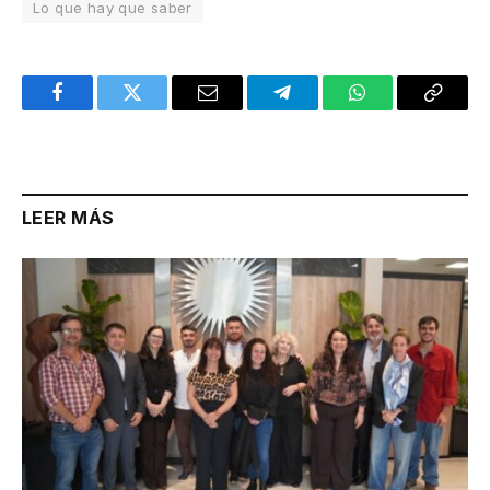
Lo que hay que saber
Facebook
Twitter
Email
Telegram
WhatsApp
Copy
Link
LEER MÁS