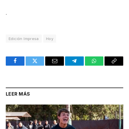
.
Edición Impresa
Hoy
Facebook
Twitter
Email
Telegram
WhatsApp
Copy
Link
LEER MÁS