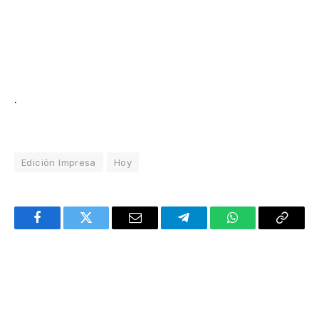
.
Edición Impresa
Hoy
Facebook
Twitter
Email
Telegram
WhatsApp
Copy
Link