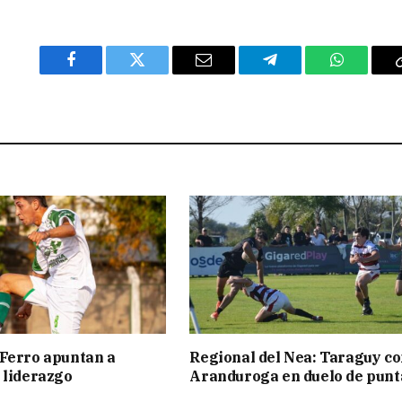
Facebook
Twitter
Email
Telegram
WhatsAp
Ferro apuntan a
Regional del Nea: Taraguy c
 liderazgo
Aranduroga en duelo de punt