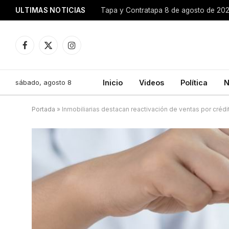
ULTIMAS NOTICIAS
Tapa y Contratapa 8 de agosto de 20
Facebook
X
Instagram
(Twitter)
sábado, agosto 8
Inicio
Videos
Política
N
Portada
»
Inmobiliarias destacan reactivación de ventas por crédi