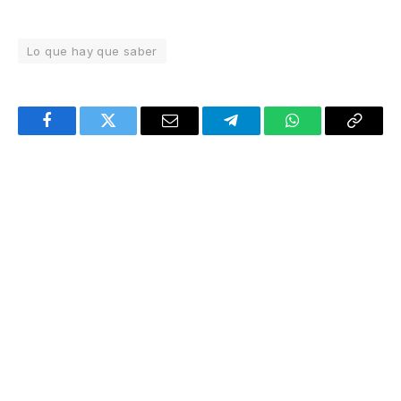
Lo que hay que saber
Facebook
Twitter
Email
Telegram
WhatsApp
Copy
Link