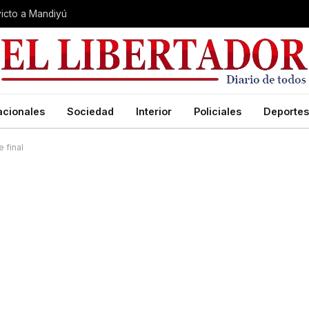
nvicto a Mandiyú
acionales
Sociedad
Interior
Policiales
Deportes
 final