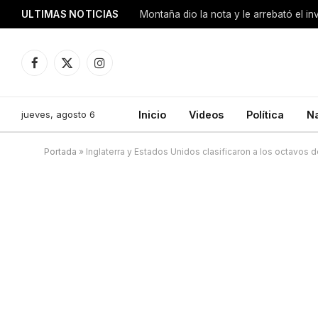
ULTIMAS NOTICIAS
Montaña dio la nota y le arrebató el i
Facebook
X
Instagram
(Twitter)
jueves, agosto 6
Inicio
Videos
Política
N
Portada
»
Inglaterra y Estados Unidos clasificaron a los octavos de