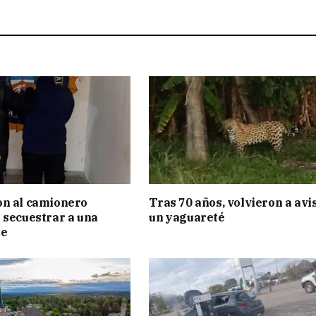
on al camionero
Tras 70 años, volvieron a avi
 secuestrar a una
un yaguareté
te