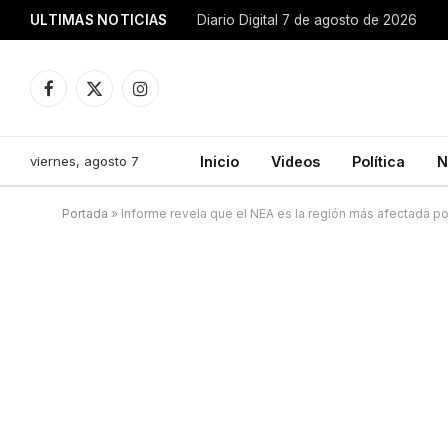
ULTIMAS NOTICIAS
Diario Digital 7 de agosto de 2026
Facebook
X
Instagram
(Twitter)
viernes, agosto 7
Inicio
Videos
Política
N
Portada
»
Informe revela que el NEA es la región más afectada p