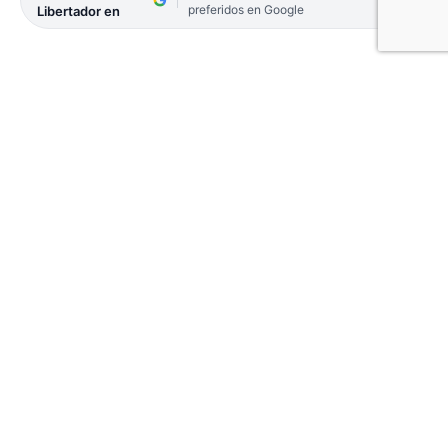
preferidos en Google
Libertador en
El automovilista que atropelló y mató a dos
personas en Bella Vista fue acusado por doble
homicidio culposo.
Se trata de Alan Yoel Vandecaveye (26), quien
atropelló y mató a Miguel Roberto Leiva (32) y
Enzo Ariel Ibarra (26) y fue formalmente imputado
por homicidio culposo calificado por haberse dado
a la fuga. La fiscalía pidió que el conductor, quien