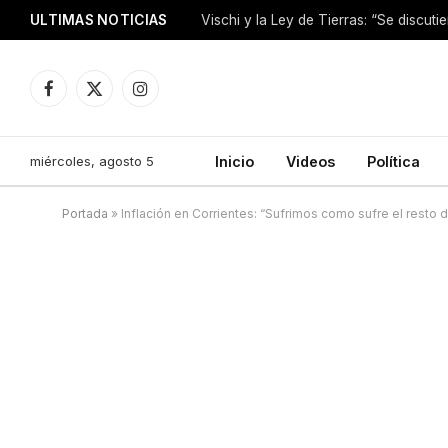
ULTIMAS NOTICIAS
Vischi y la Ley de Tierras: “Se discuti
Facebook
X
Instagram
(Twitter)
miércoles, agosto 5
Inicio
Videos
Política
Portada
»
Inflación en Corrientes: “Sufrimos como sufre el resto d