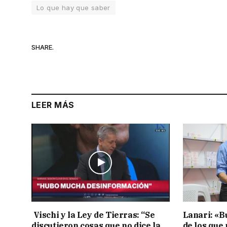
Lo que hay que saber
SHARE.
LEER MÁS
Vischi y la Ley de Tierras: “Se
Lanari: «B
discutieron cosas que no dice la
de los que