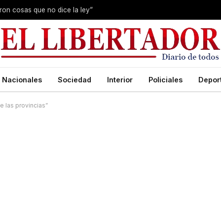
eron cosas que no dice la ley”
Nacionales
Sociedad
Interior
Policiales
Depor
e las provincias”