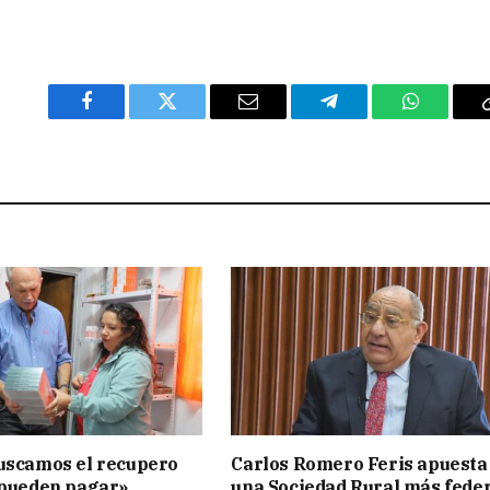
Facebook
Twitter
Email
Telegram
WhatsAp
uscamos el recupero
Carlos Romero Feris apuesta
 pueden pagar»
una Sociedad Rural más fede