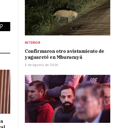
p
Copy
Link
INTERIOR
Confirmaron otro avistamiento de
yaguareté en Mburucuyá
5 de agosto de 2026
 a
ral