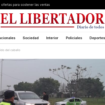
s ofertas para sostener las ventas
acionales
Sociedad
Interior
Policiales
Deportes
ído del caballo