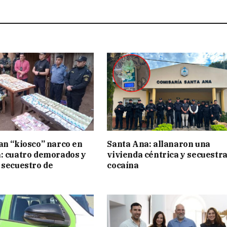
an “kiosco” narco en
Santa Ana: allanaron una
: cuatro demorados y
vivienda céntrica y secuestr
 secuestro de
cocaína