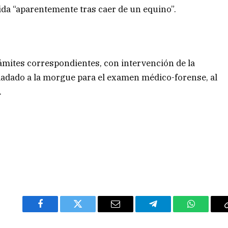
vida “aparentemente tras caer de un equino”.
trámites correspondientes, con intervención de la
sladado a la morgue para el examen médico-forense, al
.
Facebook
Twitter
Email
Telegram
WhatsAp