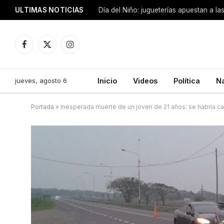
ULTIMAS NOTICIAS
Día del Niño: jugueterías apuestan a la
Facebook
X
Instagram
(Twitter)
jueves, agosto 6
Inicio
Videos
Política
N
Portada
»
Inesperada muerte de un joven de 21 años: se habría ca