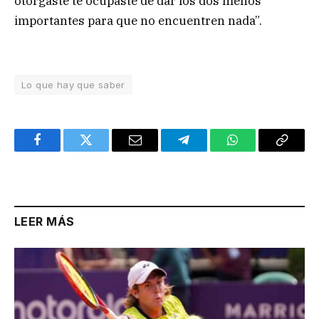
otorgaste te ocupaste de dar los dos menos
importantes para que no encuentren nada”.
Lo que hay que saber
Facebook
Twitter
Email
Telegram
WhatsApp
Copy
Link
LEER MÁS