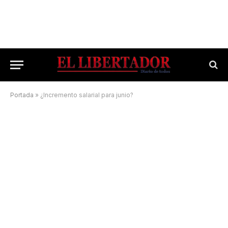
Portada
»
¿Incremento salarial para junio?