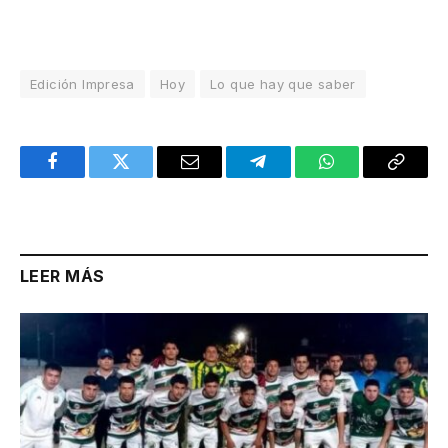
Edición Impresa
Hoy
Lo que hay que saber
Facebook
Twitter
Email
Telegram
WhatsApp
Copy
Link
LEER MÁS