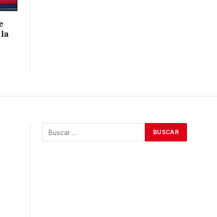
e
 la