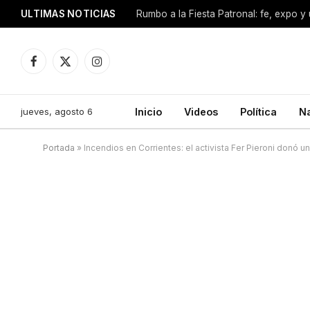
ULTIMAS NOTICIAS
Facebook
X
Instagram
(Twitter)
jueves, agosto 6
Inicio
Videos
Política
N
Portada
»
Incendios en Corrientes: el activista Fer Pieroni donó 