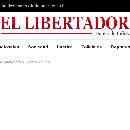
Rumbo a la Fiesta Patronal: fe, expo y una destacada oferta artística en San Roque
acionales
Sociedad
Interior
Policiales
Deportes
una camioneta al Centro Aguará