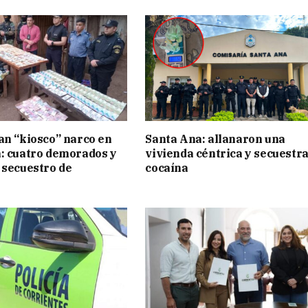
an “kiosco” narco en
Santa Ana: allanaron una
: cuatro demorados y
vivienda céntrica y secuestr
 secuestro de
cocaína