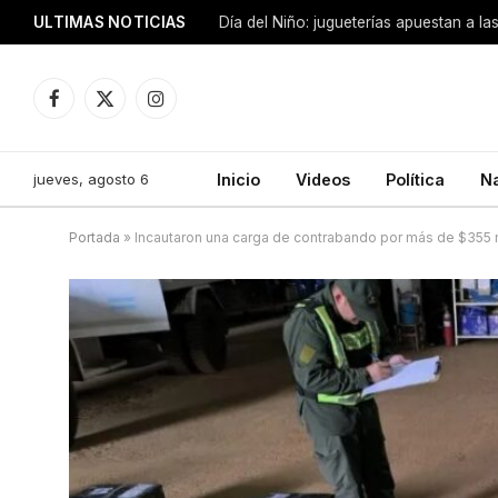
ULTIMAS NOTICIAS
Día del Niño: jugueterías apuestan a la
Facebook
X
Instagram
(Twitter)
jueves, agosto 6
Inicio
Videos
Política
N
Portada
»
Incautaron una carga de contrabando por más de $355 