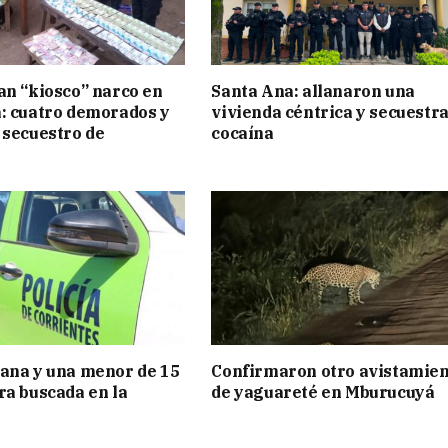
an “kiosco” narco en
Santa Ana: allanaron una
: cuatro demorados y
vivienda céntrica y secuestr
 secuestro de
cocaína
ana y una menor de 15
Confirmaron otro avistamie
ra buscada en la
de yaguareté en Mburucuyá