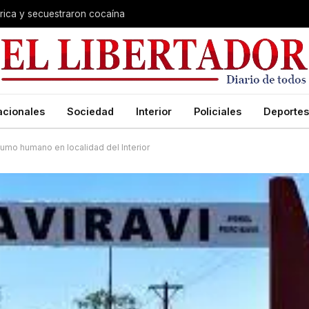
trica y secuestraron cocaína
acionales
Sociedad
Interior
Policiales
Deportes
umo humano en localidad del Interior