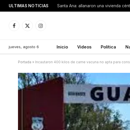
ULTIMAS NOTICIAS
Santa Ana: allanaron una vivienda cén
Facebook
X
Instagram
(Twitter)
jueves, agosto 6
Inicio
Videos
Política
N
Portada
»
Incautaron 400 kilos de carne vacuna no apta para cons