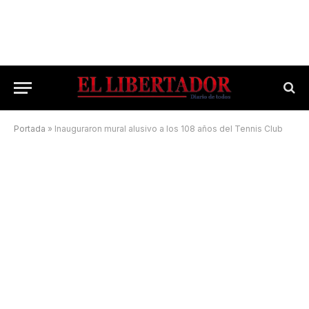
Portada
»
Inauguraron mural alusivo a los 108 años del Tennis Club