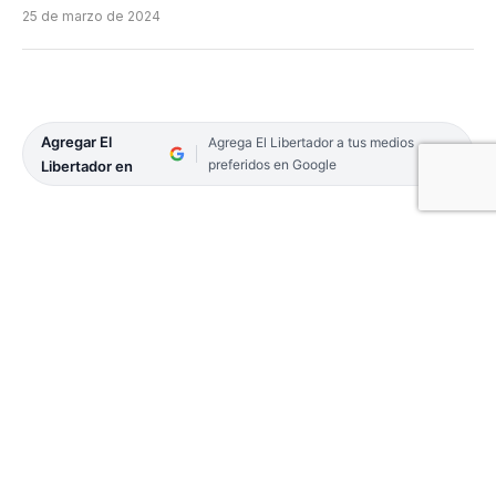
25 de marzo de 2024
Agregar El
Agrega El Libertador a tus medios
preferidos en Google
Libertador en
A través de su cuenta oficial de Instagram,
el
famoso cantante Luciano Pereyra compartió
un video de su paso por la localidad de
Esquina
, donde está acompañado del jugador de