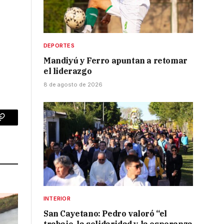
DEPORTES
Mandiyú y Ferro apuntan a retomar
el liderazgo
8 de agosto de 2026
p
Copy
Link
INTERIOR
San Cayetano: Pedro valoró “el