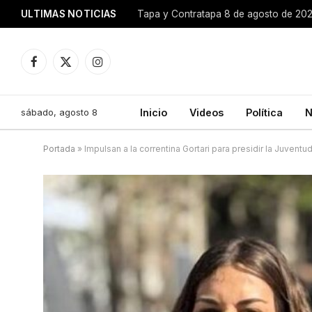
ULTIMAS NOTICIAS
Tapa y Contratapa 8 de agosto de 20
Facebook
X
Instagram
(Twitter)
sábado, agosto 8
Inicio
Videos
Política
N
Portada
»
Impulsan a la correntina Gortari para presidir la Juventu