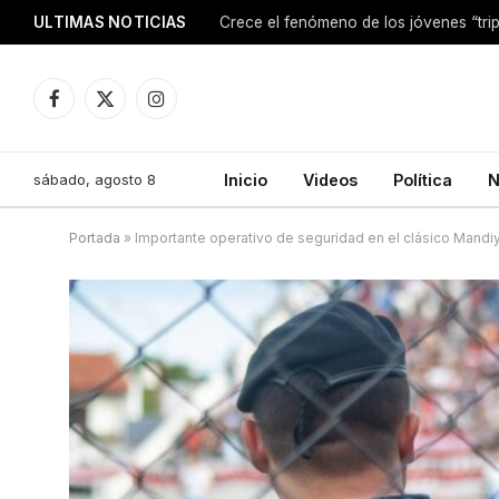
ULTIMAS NOTICIAS
Facebook
X
Instagram
(Twitter)
sábado, agosto 8
Inicio
Videos
Política
N
Portada
»
Importante operativo de seguridad en el clásico Mand