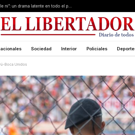
Crece el fenómeno de los jóvenes “triple ni”: un drama latente en todo el país
acionales
Sociedad
Interior
Policiales
Deporte
iyú-Boca Unidos