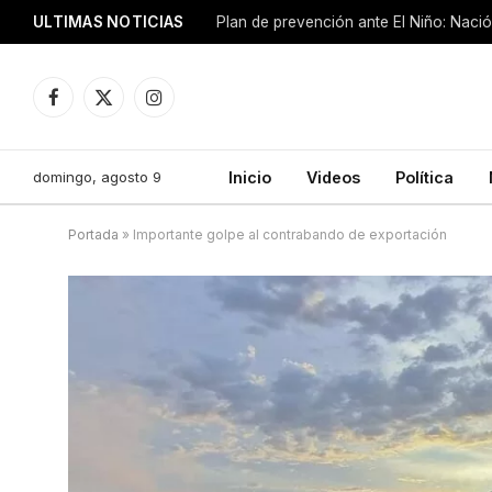
ULTIMAS NOTICIAS
Plan de prevención ante El Niño: Nació
Facebook
X
Instagram
(Twitter)
domingo, agosto 9
Inicio
Videos
Política
Portada
»
Importante golpe al contrabando de exportación