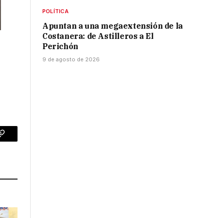
POLÍTICA
Apuntan a una megaextensión de la
Costanera: de Astilleros a El
Perichón
9 de agosto de 2026
p
Copy
Link