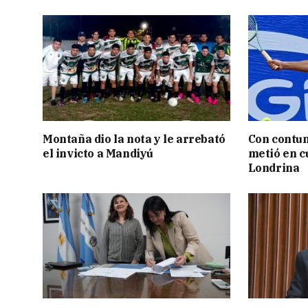
Montaña dio la nota y le arrebató
Con contun
el invicto a Mandiyú
metió en c
Londrina