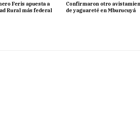
ero Feris apuesta a
Confirmaron otro avistamie
ad Rural más federal
de yaguareté en Mburucuyá