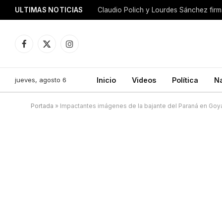
ULTIMAS NOTICIAS
Facebook
X
Instagram
(Twitter)
jueves, agosto 6
Inicio
Videos
Política
N
Portada
»
Impactantes imágenes de la bajante del Paraná en Goy