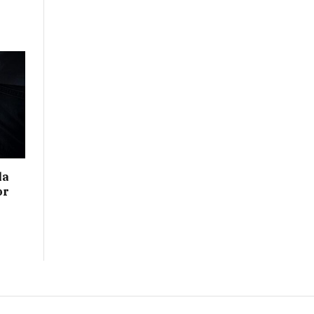
la
or