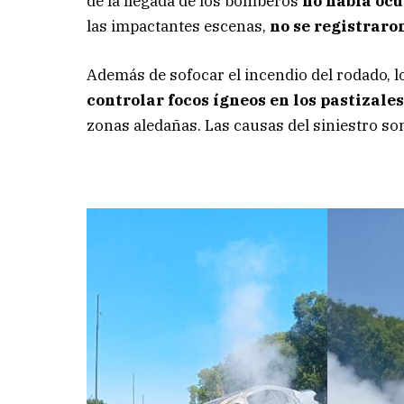
de la llegada de los bomberos
no había ocu
las impactantes escenas,
no se registraro
Además de sofocar el incendio del rodado, 
controlar focos ígneos en los pastizale
zonas aledañas. Las causas del siniestro so