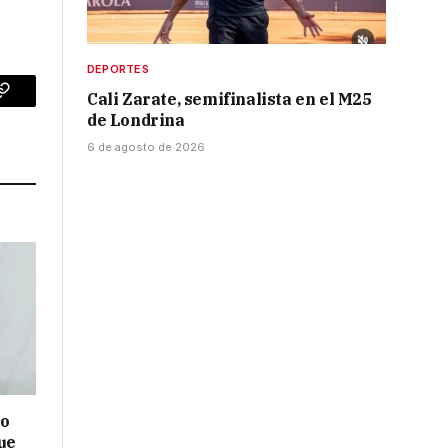
DEPORTES
Cali Zarate, semifinalista en el M25
p
Copy
de Londrina
Link
6 de agosto de 2026
no
ue