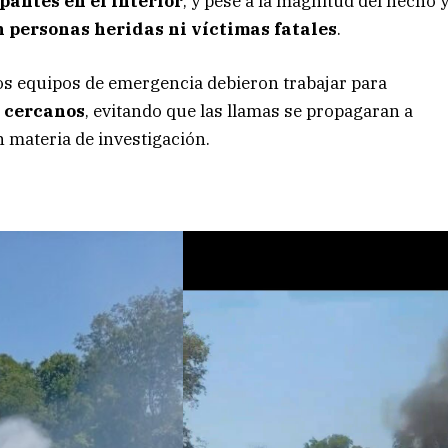
pantes en el interior
, y pese a la magnitud del hecho 
n personas heridas ni víctimas fatales
.
los equipos de emergencia debieron trabajar para
s cercanos
, evitando que las llamas se propagaran a
n materia de investigación.