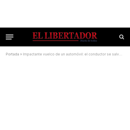
Portada
»
Impactante vuelco de un automóvil: el conductor se salvó de milagro