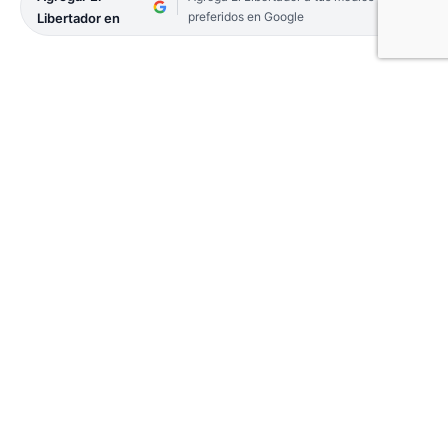
preferidos en Google
Libertador en
Un hombre fue sorprendido por el guardia de
seguridad de una concurrida tienda ubicada por
avenida Ferré al 1800 de la ciudad de corrientes,
con varias prendas íntimas por las que no había
abonado. El sujeto mayor de edad fue demorado y
conducido a la Comisaría Tercera.
El episodio, cada vez más común en la Capital
correntina, tuvo lugar en la tarde de este viernes 1