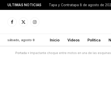
ULTIMAS NOTICIAS
Tapa y Contratapa 8 de agosto de 20
Facebook
X
Instagram
(Twitter)
sábado, agosto 8
Inicio
Videos
Política
N
Portada
»
Impactante choque entre motos en una de las esquinas 