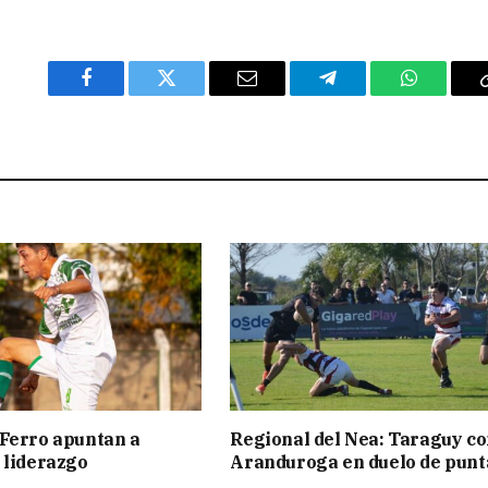
Facebook
Twitter
Email
Telegram
WhatsAp
Ferro apuntan a
Regional del Nea: Taraguy c
 liderazgo
Aranduroga en duelo de punt