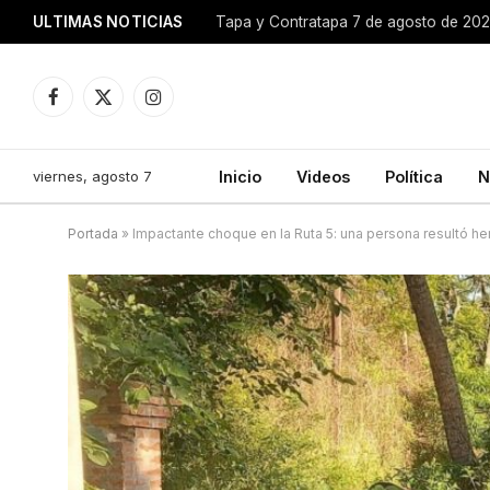
ULTIMAS NOTICIAS
Tapa y Contratapa 7 de agosto de 20
Facebook
X
Instagram
(Twitter)
viernes, agosto 7
Inicio
Videos
Política
N
Portada
»
Impactante choque en la Ruta 5: una persona resultó he