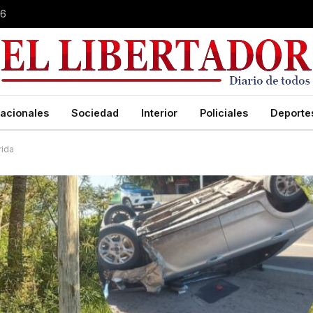
26
acionales
Sociedad
Interior
Policiales
Deporte
rida