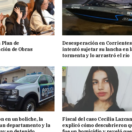
 Plan de
Desesperación en Corrientes
ción de Obras
intentó sujetar su lancha en l
tormenta y lo arrastró el río
n en un boliche, la
Fiscal del caso Cecilia Lazca
 un departamento y la
explicó cómo descubrieron q
hay un detenido
fue un homicidio y reveló que